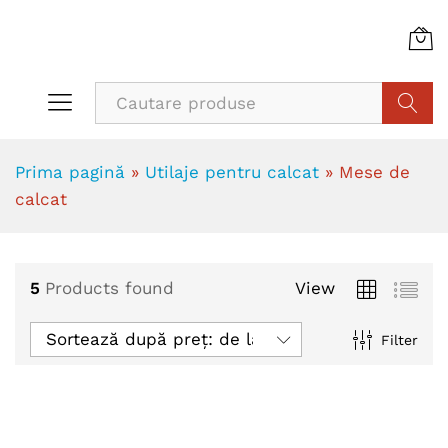
Cauta
Prima pagină
»
Utilaje pentru calcat
»
Mese de
calcat
5
Products found
View
Sortează după preț: de la mic la mare
Filter