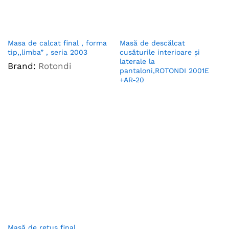
Masa de calcat final , forma
Masă de descălcat
tip,,limba” , seria 2003
cusăturile interioare şi
laterale la
Brand:
Rotondi
pantaloni,ROTONDI 2001E
+AR-20
Masă de retus final ,