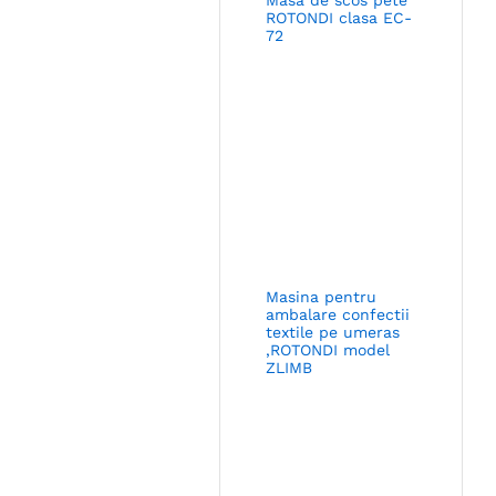
ROTONDI clasa EC-
72
Masina pentru
ambalare confectii
textile pe umeras
,ROTONDI model
ZLIMB