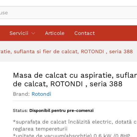
ta si fier de calcat, ROTONDI , seria 388
Servicii
Articole
Contact
tie, suflanta si fier de calcat, ROTONDI , seria 388
Masa de calcat cu aspiratie, suflan
de calcat, ROTONDI , seria 388
Brand:
Rotondi
Status:
Disponibil pentru pre-comenzi
*suprafaţa de calcat încălzită electric, dotată 
reglarea tempereturii
*unitate de vacuum(absorbtie) 0,6 kW /0,8HP