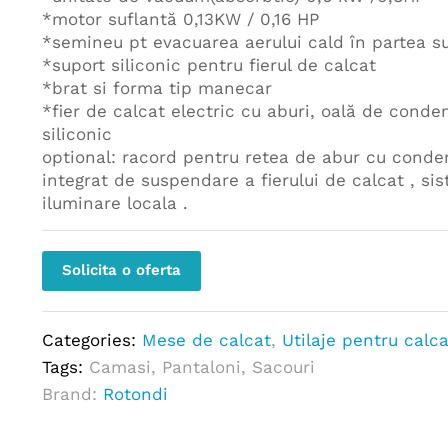
*motor suflantă 0,13KW / 0,16 HP
*semineu pt evacuarea aerului cald în partea s
*suport siliconic pentru fierul de calcat
*brat si forma tip manecar
*fier de calcat electric cu aburi, oală de conde
siliconic
optional: racord pentru retea de abur cu conden
integrat de suspendare a fierului de calcat , si
iluminare locala .
Solicita o oferta
Categories:
Mese de calcat
,
Utilaje pentru calca
Tags:
Camasi
,
Pantaloni
,
Sacouri
Brand:
Rotondi