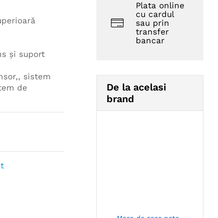
Plata online
cu cardul
uperioară
sau prin
transfer
bancar
ns și suport
sor,, sistem
De la acelasi
stem de
brand
t
Masa de scos pete