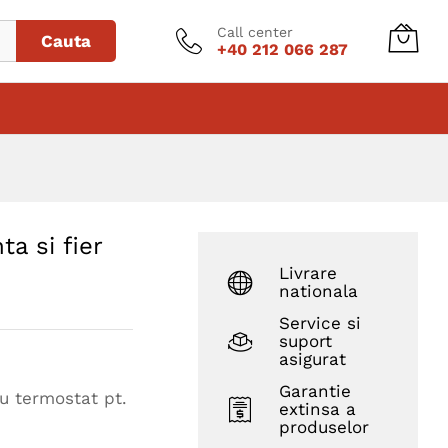
Adaugă în coș
Call center
Cauta
+40 212 066 287
ta si fier
Livrare
nationala
Service si
suport
asigurat
Garantie
cu termostat pt.
extinsa a
produselor