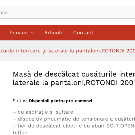
ioare şi laterale la pantaloni,ROTONDI 2001E 
Servicii
Articole
Contact
urile interioare şi laterale la pantaloni,ROTONDI 2
Masă de descălcat cusăturile inter
laterale la pantaloni,ROTONDI 20
Status:
Disponibil pentru pre-comenzi
– cu aspiraţie şi suflare
– dispozitiv pneumatic de tensionare a cusăturii
– fier de descălcat electric cu aburi EC-7 OPEN
teflon