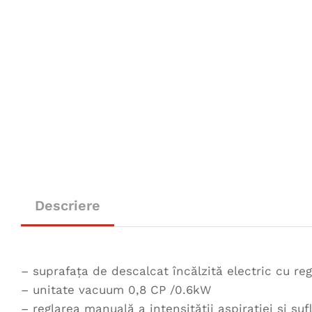
Descriere
– suprafaţa de descalcat încălzită electric cu re
– unitate vacuum 0,8 CP /0.6kW
– reglarea manuală a intensităţii aspiraţiei şi sufl