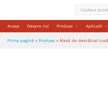
Masă de descălcat cusăturile inter
All
Descriere
Acasa
Despre noi
Produse
Aplicatii
Prima pagină
»
Produse
»
Masă de descălcat cusăt