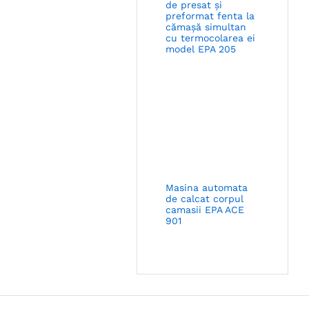
de presat și
preformat fenta la
cămașă simultan
cu termocolarea ei
model EPA 205
Masina automata
de calcat corpul
camasii EPA ACE
901