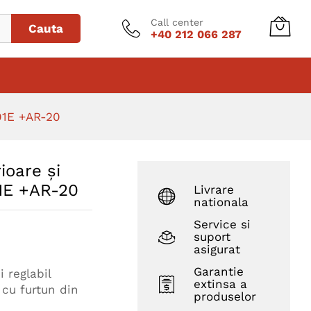
Adaugă în coș
+AR-20
Call center
Cauta
+40 212 066 287
001E +AR-20
ioare şi
01E +AR-20
Livrare
nationala
Service si
suport
asigurat
Garantie
 reglabil
extinsa a
 cu furtun din
produselor