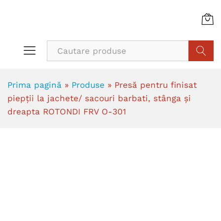
Cauta
Prima pagină
»
Produse
»
Presă pentru finisat
piepţii la jachete/ sacouri barbati, stânga şi
dreapta ROTONDI FRV O-301