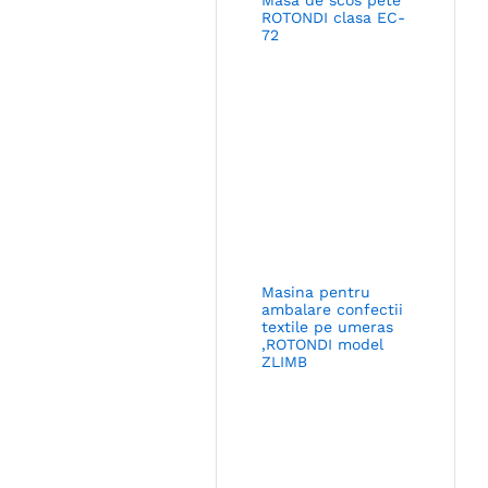
ROTONDI clasa EC-
72
Masina pentru
ambalare confectii
textile pe umeras
,ROTONDI model
ZLIMB