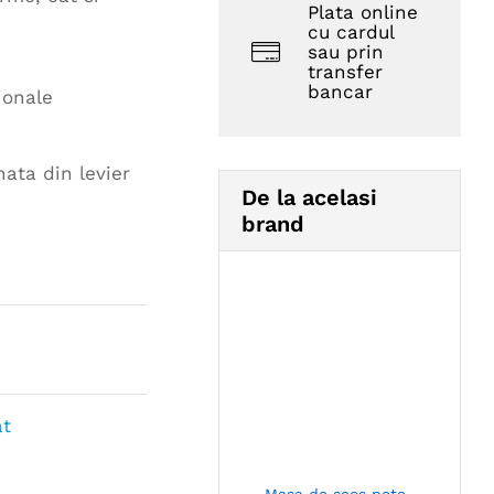
Plata online
cu cardul
sau prin
transfer
bancar
ionale
ata din levier
De la acelasi
brand
at
Masa de scos pete