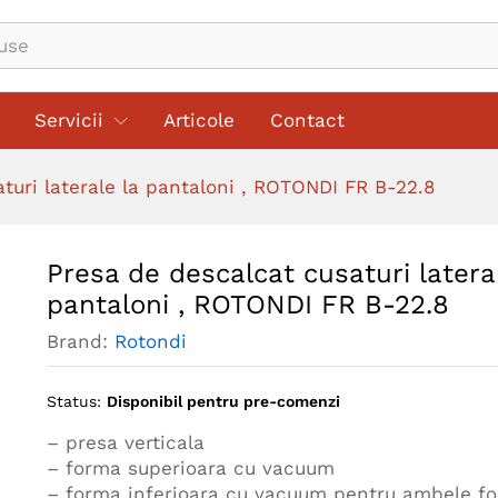
le la pantaloni , ROTONDI FR B-22.8
Servicii
Articole
Contact
turi laterale la pantaloni , ROTONDI FR B-22.8
Presa de descalcat cusaturi latera
pantaloni , ROTONDI FR B-22.8
Brand:
Rotondi
Status:
Disponibil pentru pre-comenzi
– presa verticala
– forma superioara cu vacuum
– forma inferioara cu vacuum pentru ambele fo