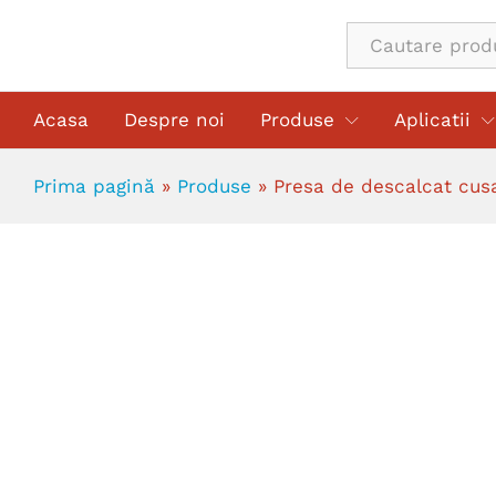
Presa de descalcat cusaturi latera
All
Acasa
Despre noi
Produse
Aplicatii
Prima pagină
»
Produse
»
Presa de descalcat cusa