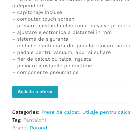
independent
– capitonaje incluse
– computer touch screen
– presare ajustabila electronic cu valve proport
– ajustare electronica a distantei in mm
– sisteme de siguranta
– inchidere actionata din pedala, blocare action
– pedale pentru vacuum, abur si suflare
– fier de calcat cu talpa ingusta
– picioare ajustabile pe inaltime
– componente pneumatice
Solicita o oferta
Categories:
Prese de calcat
,
Utilaje pentru calc
Tag:
Pantaloni
Brand:
Rotondi