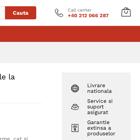
Adaugă în coș
Call center
Cauta
+40 212 066 287
le la
Livrare
nationala
Service si
suport
asigurat
Garantie
extinsa a
produselor
rme, cat si