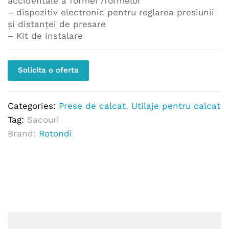
accidentale a formei /formelor
– dispozitiv electronic pentru reglarea presiunii
şi distanţei de presare
– Kit de instalare
Solicita o oferta
Categories:
Prese de calcat
,
Utilaje pentru calcat
Tag:
Sacouri
Brand:
Rotondi