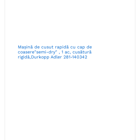
Maşină de cusut rapidă cu cap de
coasere"semi-dry" , 1 ac, cusătură
rigidă,Durkopp Adler 281-140342