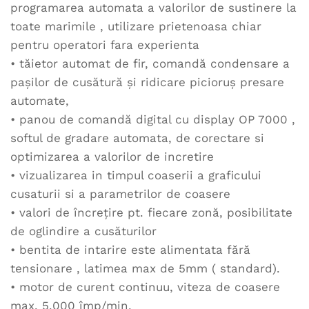
programarea automata a valorilor de sustinere la
toate marimile , utilizare prietenoasa chiar
pentru operatori fara experienta
• tăietor automat de fir, comandă condensare a
paşilor de cusătură şi ridicare picioruş presare
automate,
• panou de comandă digital cu display OP 7000 ,
softul de gradare automata, de corectare si
optimizarea a valorilor de incretire
• vizualizarea in timpul coaserii a graficului
cusaturii si a parametrilor de coasere
• valori de încreţire pt. fiecare zonă, posibilitate
de oglindire a cusăturilor
• bentita de intarire este alimentata fără
tensionare , latimea max de 5mm ( standard).
• motor de curent continuu, viteza de coasere
max. 5.000 împ/min,