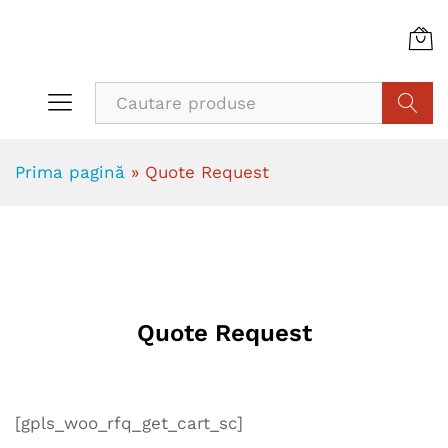
Cauta
Prima pagină
»
Quote Request
Quote Request
[gpls_woo_rfq_get_cart_sc]